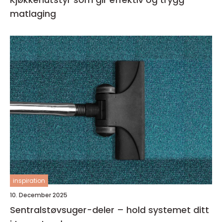
matlaging
inspiration
10. December 2025
Sentralstøvsuger-deler – hold systemet ditt