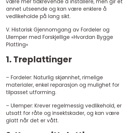
være mer tidkrevende å installere, men gir et
annet utseende og kan være enklere å
vedlikeholde på lang sikt.
V. Historisk Gjennomgang av Fordeler og
Ulemper med Forskjellige «Hvordan Bygge
Platting»
1. Treplattinger
– Fordeler: Naturlig skjønnhet, rimelige
materialer, enkel reparasjon og mulighet for
tilpasset utforming.
– Ulemper: Krever regelmessig vedlikehold, er
utsatt for råte og insektskader, og kan være
glatt når det er vått.