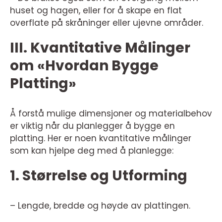
huset og hagen, eller for å skape en flat
overflate på skråninger eller ujevne områder.
III. Kvantitative Målinger
om «Hvordan Bygge
Platting»
Å forstå mulige dimensjoner og materialbehov
er viktig når du planlegger å bygge en
platting. Her er noen kvantitative målinger
som kan hjelpe deg med å planlegge:
1. Størrelse og Utforming
– Lengde, bredde og høyde av plattingen.