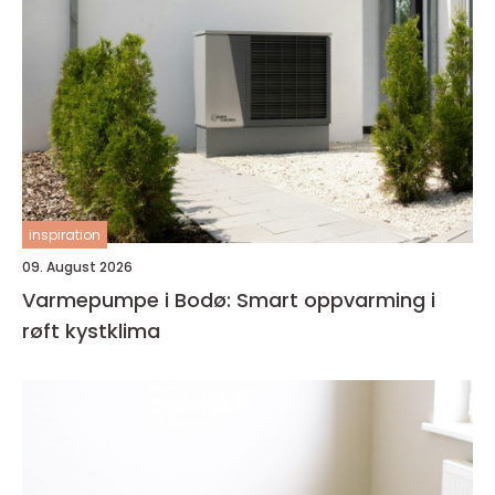
inspiration
09. August 2026
Varmepumpe i Bodø: Smart oppvarming i
røft kystklima