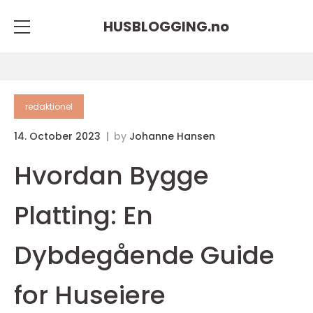
HUSBLOGGING.
no
redaktionel
14. October 2023
by
Johanne Hansen
Hvordan Bygge
Platting: En
Dybdegående Guide
for Huseiere