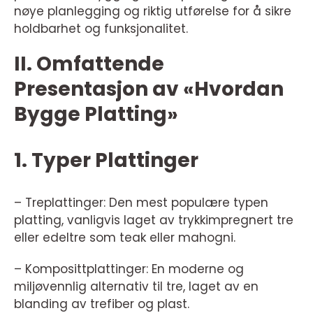
nøye planlegging og riktig utførelse for å sikre
holdbarhet og funksjonalitet.
II. Omfattende
Presentasjon av «Hvordan
Bygge Platting»
1. Typer Plattinger
– Treplattinger: Den mest populære typen
platting, vanligvis laget av trykkimpregnert tre
eller edeltre som teak eller mahogni.
– Komposittplattinger: En moderne og
miljøvennlig alternativ til tre, laget av en
blanding av trefiber og plast.