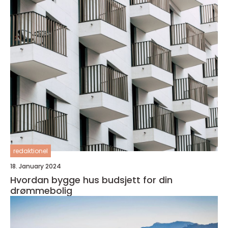
fotavtrykk på miljøet
redaktionel
18. January 2024
Hvordan bygge hus budsjett for din
drømmebolig