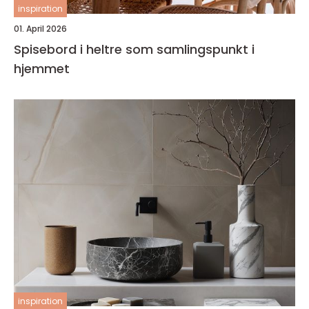
inspiration
01. April 2026
Spisebord i heltre som samlingspunkt i
hjemmet
inspiration