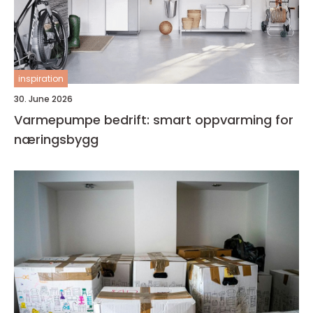
inspiration
30. June 2026
Varmepumpe bedrift: smart oppvarming for
næringsbygg