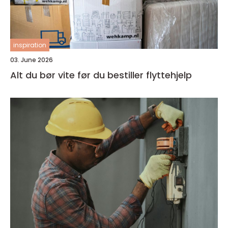
inspiration
03. June 2026
Alt du bør vite før du bestiller flyttehjelp