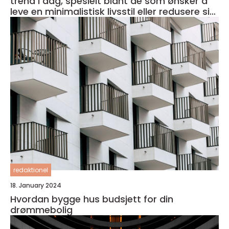
trend i dag, spesielt blant de som ønsker å
leve en minimalistisk livsstil eller redusere sitt
fotavtrykk på miljøet
redaktionel
18. January 2024
Hvordan bygge hus budsjett for din
drømmebolig