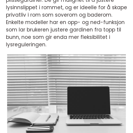
plissegardiner. De gir mulighet til å justere
lysinnslippet i rommet, og er ideelle for å skape
privatliv i rom som soverom og baderom.
Enkelte modeller har en opp- og ned-funksjon
som lar brukeren justere gardinen fra topp til
bunn, noe som gir enda mer fleksibilitet i
lysreguleringen.