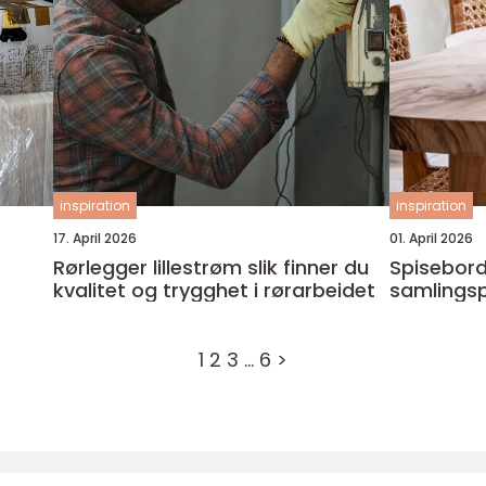
inspiration
inspiration
17. April 2026
01. April 2026
r
Rørlegger lillestrøm slik finner du
Spisebord
kvalitet og trygghet i rørarbeidet
samlings
1
2
3
…
6
>