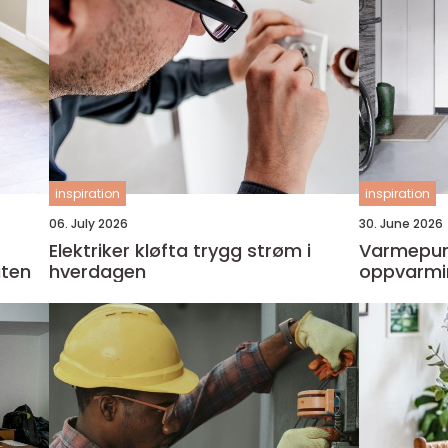
inspiration
inspiration
06. July 2026
30. June 2026
Elektriker kløfta trygg strøm i
Varmepum
uten
hverdagen
oppvarmi