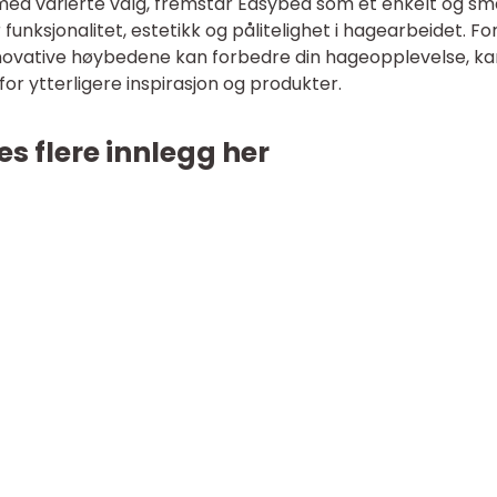
med varierte valg, fremstår Easybed som et enkelt og sm
 funksjonalitet, estetikk og pålitelighet i hagearbeidet. F
novative høybedene kan forbedre din hageopplevelse, ka
for ytterligere inspirasjon og produkter.
es flere innlegg her