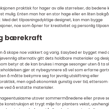
ksjonen praktisk for hager av alle størrelser, da bedene 
est mulig. Enten man har en stor hage eller en liten bakgå
. Med det tilpasningsdyktige designet, kan man bygge
sjoner, noe som åpner for kreativitet og personlig tilpasn
og bærekraft
om å skape noe vakkert og varig. Easybed er bygget med 
jøvennlig alternativ gitt dets holdbare materialer og desi
 som betyr at de kan brukes i mange sesonger uten å ta s
keholdelsen gjør at nybegynnere så vel som erfarne gart
n å måtte bekymre seg for jevnlig utskiftning eller
 praktisk, men også økonomisk gunstig over tid, etterso
e ved å erstatte materialer.
n hageentusiasme utover sommermånedene eller prøve s
te konstruksjon et trygt miljø for planters vekst, uavheng