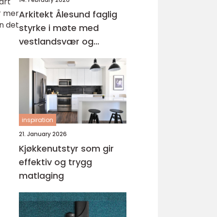
art
or mer
Arkitekt Ålesund faglig
n det
styrke i møte med
vestlandsvær og
byhistorie
inspiration
21. January 2026
Kjøkkenutstyr som gir
effektiv og trygg
matlaging