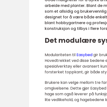
arbeide med planter. Blant de m
som et allsidig og brukervennli
designet for å være både enkelt 
blant hobbygartnere og profesjo
konstruksjon og tilbys i flere for
Det modulære sys
Modulariteten til
Easybed
gir bru
Hovedtrekket ved disse bedene er
spesialverktøy eller avansert 
forsterket toppkant, gir både sty
Brukere kan velge mellom tre far
omgivelsene. Dette gjør Easybed 
hage som også leverer på funksjo
lite vedlikehold, og hagebedene k