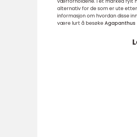
værforholdene. I et marked fylt 
alternativ for de som er ute etter
informasjon om hvordan disse in
være lurt å besøke
Agapanthus
L