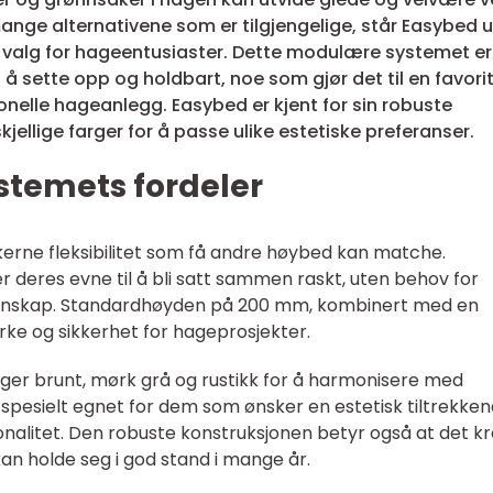
ange alternativene som er tilgjengelige, står Easybed u
g valg for hageentusiaster. Dette modulære systemet er
å sette opp og holdbart, noe som gjør det til en favorit
nelle hageanlegg. Easybed er kjent for sin robuste
skjellige farger for å passe ulike estetiske preferanser.
temets fordeler
kerne fleksibilitet som få andre høybed kan matche.
 deres evne til å bli satt sammen raskt, uten behov for
kunnskap. Standardhøyden på 200 mm, kombinert med en
rke og sikkerhet for hageprosjekter.
ger brunt, mørk grå og rustikk for å harmonisere med
spesielt egnet for dem som ønsker en estetisk tiltrekke
nalitet. Den robuste konstruksjonen betyr også at det k
an holde seg i god stand i mange år.