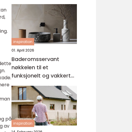
kan
rd,
ing.
inspiration
01. April 2026
Baderomsservant
dette
nøkkelen til et
gn.
funksjonelt og vakkert
kade.
bad
nere
m man
eg på
inspiration
ig av
14. February 2026