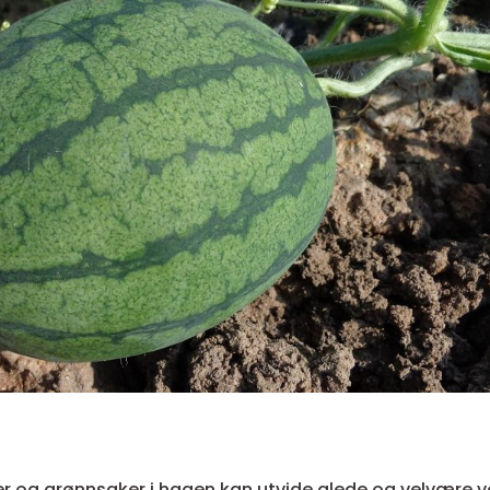
er og grønnsaker i hagen kan utvide glede og velvære v