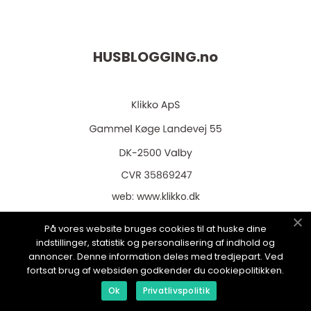
HUSBLOGGING.
no
web:
www.klikko.dk
På vores website bruges cookies til at huske dine
indstillinger, statistik og personalisering af indhold og
annoncer. Denne information deles med tredjepart. Ved
Menu
fortsat brug af websiden godkender du cookiepolitikken.
Ok
Privatlivspolitik