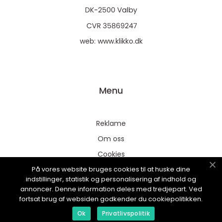
web:
www.klikko.dk
Menu
Reklame
Om oss
Cookies
På vores website bruges cookies til at huske dine
Kontakt Oss
indstillinger, statistik og personalisering af indhold og
Sitemap
annoncer. Denne information deles med tredjepart. Ved
fortsat brug af websiden godkender du cookiepolitikken.
Ok
Privatlivspolitik