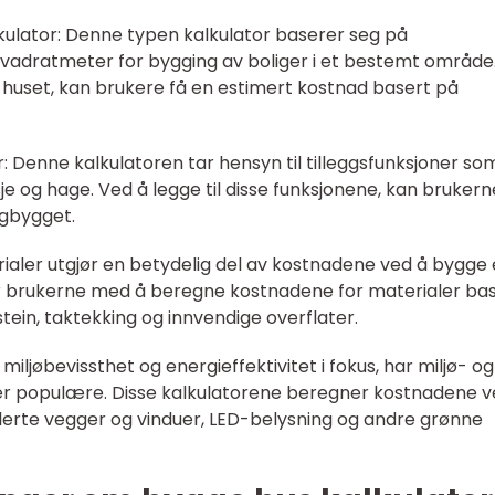
kulator: Denne typen kalkulator baserer seg på
kvadratmeter for bygging av boliger i et bestemt område
 huset, kan brukere få en estimert kostnad basert på
er: Denne kalkulatoren tar hensyn til tilleggsfunksjoner so
 og hage. Ved å legge til disse funksjonene, kan brukern
igbygget.
rialer utgjør en betydelig del av kostnadene ved å bygge 
per brukerne med å beregne kostnadene for materialer ba
tein, taktekking og innvendige overflater.
miljøbevissthet og energieffektivitet i fokus, har miljø- og
mer populære. Disse kalkulatorene beregner kostnadene v
olerte vegger og vinduer, LED-belysning og andre grønne