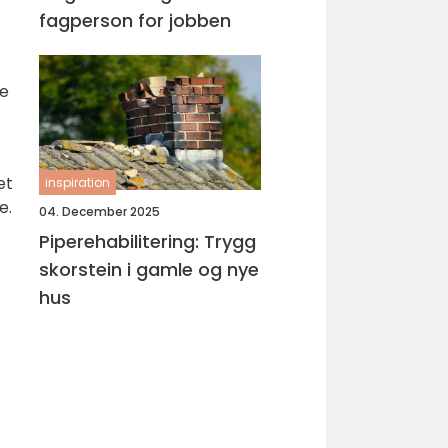
fagperson for jobben
re
et
inspiration
e.
04. December 2025
Piperehabilitering: Trygg
skorstein i gamle og nye
hus