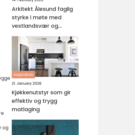
Arkitekt Ålesund faglig
styrke i møte med
vestlandsvær og
byhistorie
inspiration
bygge
21. January 2026
Kjøkkenutstyr som gir
effektiv og trygg
matlaging
re
v og