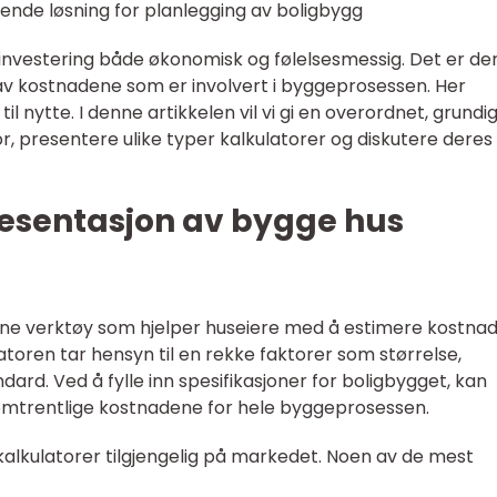
ende løsning for planlegging av boligbygg
 investering både økonomisk og følelsesmessig. Det er de
e av kostnadene som er involvert i byggeprosessen. Her
 nytte. I denne artikkelen vil vi gi en overordnet, grundi
r, presentere ulike typer kalkulatorer og diskutere deres
esentasjon av bygge hus
line verktøy som hjelper huseiere med å estimere kostna
toren tar hensyn til en rekke faktorer som størrelse,
dard. Ved å fylle inn spesifikasjoner for boligbygget, kan
 omtrentlige kostnadene for hele byggeprosessen.
kalkulatorer tilgjengelig på markedet. Noen av de mest