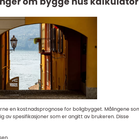
inger om bygge hus kalkulator
kerne en kostnadsprognose for boligbygget. Målingene so
gig av spesifikasjoner som er angitt av brukeren. Disse
sen.