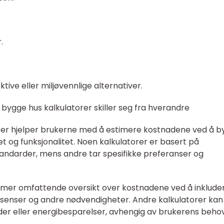
.
tive eller miljøvennlige alternativer.
 bygge hus kalkulatorer skiller seg fra hverandre
orer hjelper brukerne med å estimere kostnadene ved å 
et og funksjonalitet. Noen kalkulatorer er basert på
andarder, mens andre tar spesifikke preferanser og
n mer omfattende oversikt over kostnadene ved å inklude
r, lisenser og andre nødvendigheter. Andre kalkulatorer kan
er eller energibesparelser, avhengig av brukerens beho