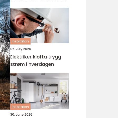
inspiration
06. July 2026
Elektriker kløfta trygg
strøm i hverdagen
inspiration
30. June 2026