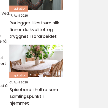
inspiration
. Ved
17. April 2026
Rørlegger lillestrøm slik
finner du kvalitet og
m
trygghet i rørarbeidet
e få
et
sert
inspiration
01. April 2026
ed å
Spisebord i heltre som
samlingspunkt i
hjemmet