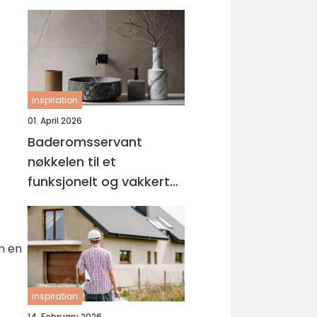
inspiration
01. April 2026
Baderomsservant
nøkkelen til et
funksjonelt og vakkert
bad
m en
inspiration
14. February 2026