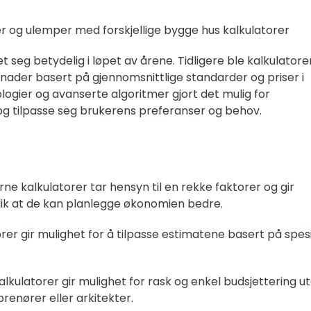
r og ulemper med forskjellige bygge hus kalkulatorer
t seg betydelig i løpet av årene. Tidligere ble kalkulatore
tnader basert på gjennomsnittlige standarder og priser i
ologier og avanserte algoritmer gjort det mulig for
 og tilpasse seg brukerens preferanser og behov.
e kalkulatorer tar hensyn til en rekke faktorer og gir
lik at de kan planlegge økonomien bedre.
torer gir mulighet for å tilpasse estimatene basert på spes
alkulatorer gir mulighet for rask og enkel budsjettering u
renører eller arkitekter.