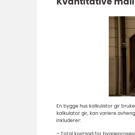
Kvantitative mål
En bygge hus kalkulator gir bru
kalkulator gir, kan variere avhen
inkluderer:
– Total kostnad for byggeproses