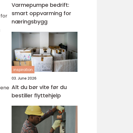
Varmepumpe bedrift:
smart oppvarming for
rfor
næringsbygg
g
inspiration
03. June 2026
Alt du bør vite før du
dene
bestiller flyttehjelp