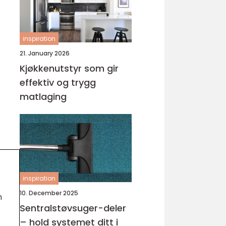
inspiration
21. January 2026
Kjøkkenutstyr som gir
effektiv og trygg
matlaging
inspiration
10. December 2025
m
Sentralstøvsuger-deler
– hold systemet ditt i