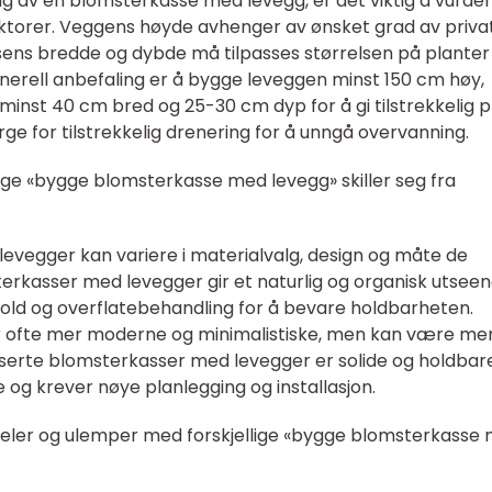
g av en blomsterkasse med levegg, er det viktig å vurde
aktorer. Veggens høyde avhenger av ønsket grad av privat
ens bredde og dybde må tilpasses størrelsen på planter
nerell anbefaling er å bygge leveggen minst 150 cm høy,
nst 40 cm bred og 25-30 cm dyp for å gi tilstrekkelig p
sørge for tilstrekkelig drenering for å unngå overvanning.
lige «bygge blomsterkasse med levegg» skiller seg fra
levegger kan variere i materialvalg, design og måte de
terkasser med levegger gir et naturlig og organisk utseen
old og overflatebehandling for å bevare holdbarheten.
r ofte mer moderne og minimalistiske, men kan være me
baserte blomsterkasser med levegger er solide og holdbar
g krever nøye planlegging og installasjon.
deler og ulemper med forskjellige «bygge blomsterkasse