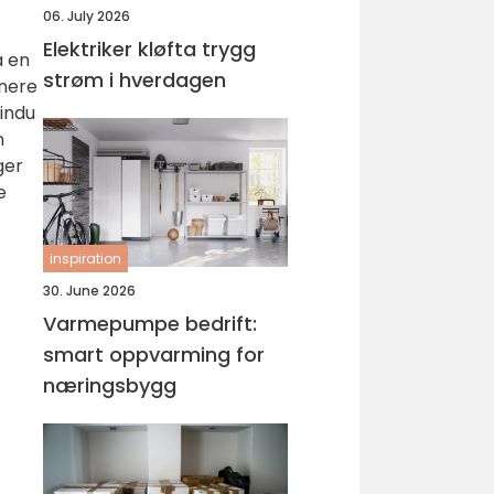
06. July 2026
Elektriker kløfta trygg
å en
strøm i hverdagen
inere
vindu
n
ger
e
inspiration
30. June 2026
Varmepumpe bedrift:
smart oppvarming for
næringsbygg