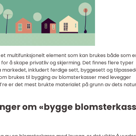
 et multifunksjonelt element som kan brukes både som e
r å skape privatliv og skjerming. Det finnes flere typer
arkedet, inkludert ferdige sett, byggesett og tilpassed
som brukes til bygging av blomsterkasser med levegger
 Tre er det mest brukte materialet på grunn av dets natur
inger om «bygge blomsterkas