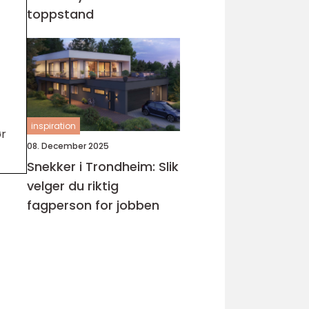
toppstand
inspiration
ør
08. December 2025
Snekker i Trondheim: Slik
velger du riktig
fagperson for jobben