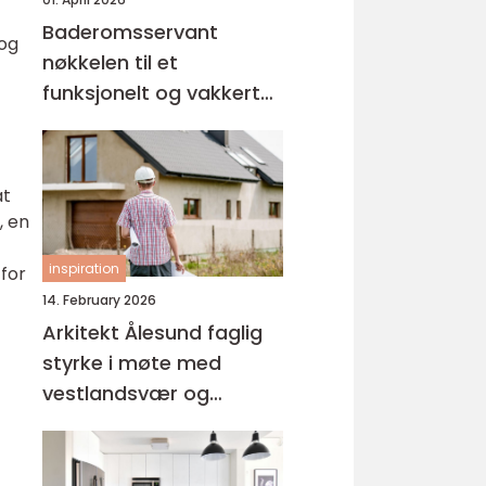
Baderomsservant
 og
nøkkelen til et
funksjonelt og vakkert
bad
at
, en
inspiration
 for
14. February 2026
Arkitekt Ålesund faglig
styrke i møte med
vestlandsvær og
byhistorie