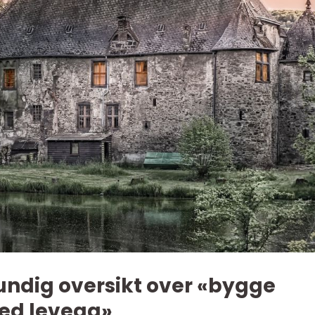
undig oversikt over «bygge
ed levegg»