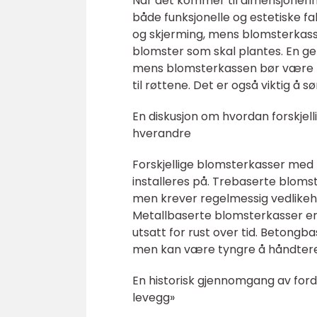
Når det kommer til dimensjonerin
både funksjonelle og estetiske f
og skjerming, mens blomsterkass
blomster som skal plantes. En ge
mens blomsterkassen bør være mi
til røttene. Det er også viktig å 
En diskusjon om hvordan forskjel
hverandre
Forskjellige blomsterkasser med 
installeres på. Trebaserte bloms
men krever regelmessig vedlikeh
Metallbaserte blomsterkasser e
utsatt for rust over tid. Betong
men kan være tyngre å håndtere o
En historisk gjennomgang av for
levegg»