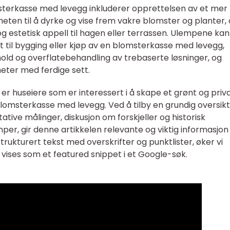
terkasse med levegg inkluderer opprettelsen av et mer
eten til å dyrke og vise frem vakre blomster og planter,
 og estetisk appell til hagen eller terrassen. Ulempene kan
t til bygging eller kjøp av en blomsterkasse med levegg,
old og overflatebehandling av trebaserte løsninger, og
heter med ferdige sett.
r huseiere som er interessert i å skape et grønt og priv
omsterkasse med levegg. Ved å tilby en grundig oversikt
tive målinger, diskusjon om forskjeller og historisk
er, gir denne artikkelen relevante og viktig informasjon
rukturert tekst med overskrifter og punktlister, øker vi
 vises som et featured snippet i et Google-søk.