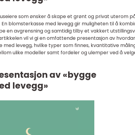
 huseiere som ønsker å skape et grønt og privat uterom p
e. En blomsterkasse med levegg gir muligheten til å komb
e en avgrensning og samtidig tilby et vakkert utstillings
artikkelen vil vi gi en omfattende presentasjon av hvorda
med levegg, hvilke typer som finnes, kvantitative målin
ellom ulike modeller samt fordeler og ulemper ved å velg
esentasjon av «bygge
ed levegg»