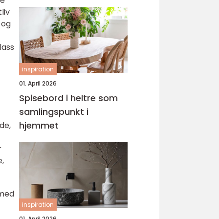
re
liv
 og
lass
inspiration
01. April 2026
Spisebord i heltre som
samlingspunkt i
hjemmet
de,
r
e,
 med
inspiration
01. April 2026