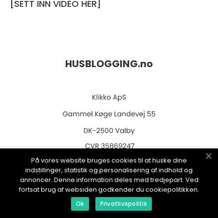
[SETT INN VIDEO HER]
HUSBLOGGING.
no
På vores website bruges cookies til at huske dine
web:
www.klikko.dk
indstillinger, statistik og personalisering af indhold og
annoncer. Denne information deles med tredjepart. Ved
fortsat brug af websiden godkender du cookiepolitikken.
Ok
Privatlivspolitik
Menu