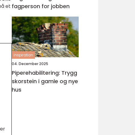
fagperson for jobben
på et
inspiration
04. December 2025
Piperehabilitering: Trygg
skorstein i gamle og nye
hus
ger