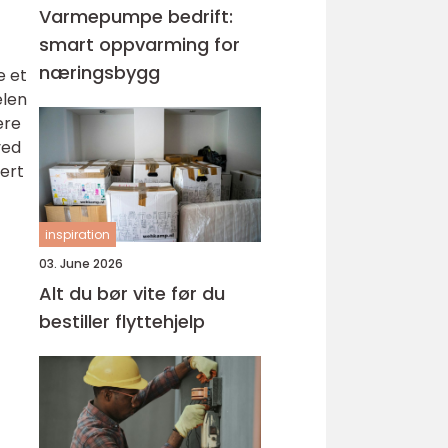
Varmepumpe bedrift:
smart oppvarming for
næringsbygg
e et
elen
ere
ved
mert
inspiration
03. June 2026
Alt du bør vite før du
bestiller flyttehjelp