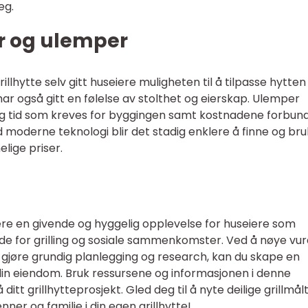
eg.
er og ulemper
illhytte selv gitt huseiere muligheten til å tilpasse hytten
ar også gitt en følelse av stolthet og eierskap. Ulemper
g tid som kreves for byggingen samt kostnadene forbun
moderne teknologi blir det stadig enklere å finne og br
lige priser.
ære en givende og hyggelig opplevelse for huseiere som
e for grilling og sosiale sammenkomster. Ved å nøye vu
gjøre grundig planlegging og research, kan du skape en
 din eiendom. Bruk ressursene og informasjonen i denne
 ditt grillhytteprosjekt. Gled deg til å nyte deilige grillmål
er og familie i din egen grillhytte!