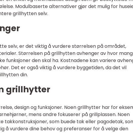
else. Modulbaserte alternativer gjør det mulig for husei
tere grillhytten selv.
inger
tte selv, er det viktig å vurdere størrelsen på området,
erialer. Størrelsen på grillhytten avhenger av hvor man
ke funksjoner den skal ha. Kostnadene kan variere avhen
ehør. Det er også viktig å vurdere byggetiden, da det vil
llhytten din.
 grillhytter
ørrelse, design og funksjoner. Noen grillhytter har for eks
nehjørner, mens andre fokuserer på grillplassen. Noen
te takkonstruksjoner, som buede tak eller pagodetak, som
ktig å vurdere dine behov og preferanser for å velge den