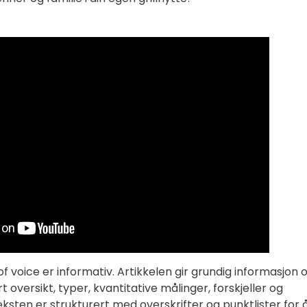
 voice er informativ. Artikkelen gir grundig informasjon
rt oversikt, typer, kvantitative målinger, forskjeller og
eksten er strukturert med overskrifter og punktlister for 