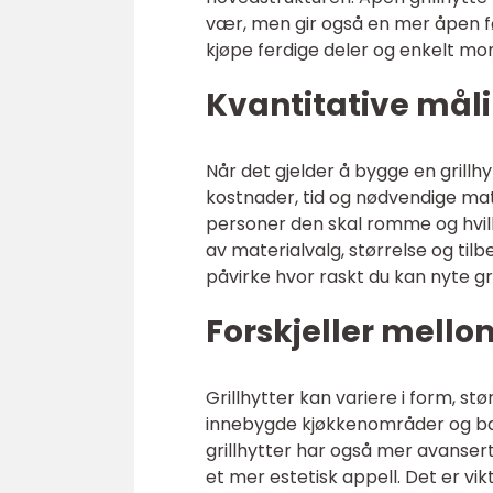
vær, men gir også en mer åpen føl
kjøpe ferdige deler og enkelt mon
Kvantitative mål
Når det gjelder å bygge en grillhy
kostnader, tid og nødvendige mat
personer den skal romme og hvil
av materialvalg, størrelse og tilb
påvirke hvor raskt du kan nyte gri
Forskjeller mellom
Grillhytter kan variere i form, st
innebygde kjøkkenområder og bar
grillhytter har også mer avanser
et mer estetisk appell. Det er vi