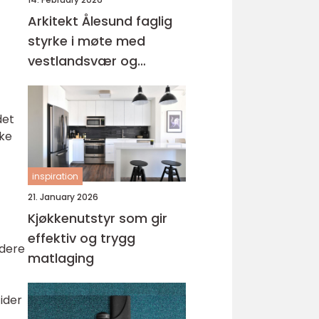
Arkitekt Ålesund faglig
styrke i møte med
vestlandsvær og
byhistorie
det
uke
inspiration
21. January 2026
Kjøkkenutstyr som gir
effektiv og trygg
rdere
matlaging
tider