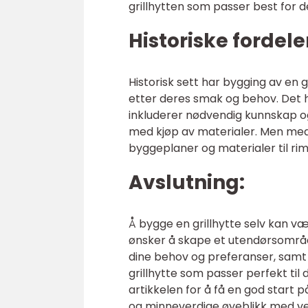
grillhytten som passer best for d
Historiske fordel
Historisk sett har bygging av en gr
etter deres smak og behov. Det h
inkluderer nødvendig kunnskap o
med kjøp av materialer. Men med 
byggeplaner og materialer til rime
Avslutning:
Å bygge en grillhytte selv kan v
ønsker å skape et utendørsområd
dine behov og preferanser, samt 
grillhytte som passer perfekt til
artikkelen for å få en god start på
og minneverdige øyeblikk med venn