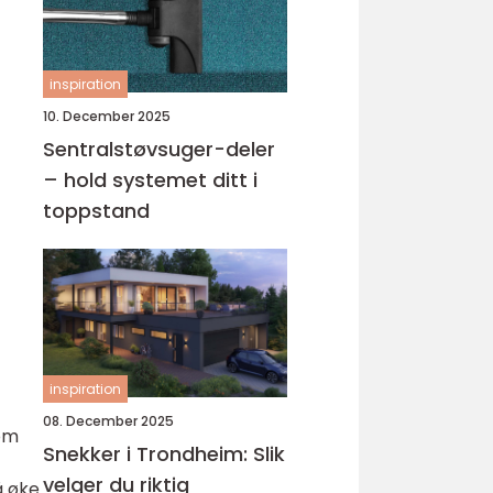
inspiration
10. December 2025
Sentralstøvsuger-deler
– hold systemet ditt i
toppstand
inspiration
08. December 2025
 om
Snekker i Trondheim: Slik
velger du riktig
å øke