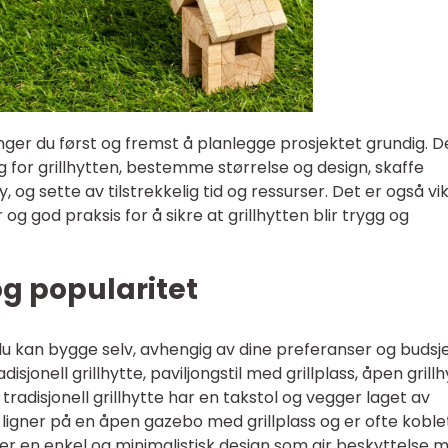
enger du først og fremst å planlegge prosjektet grundig. D
ng for grillhytten, bestemme størrelse og design, skaffe
og sette av tilstrekkelig tid og ressurser. Det er også vik
g god praksis for å sikre at grillhytten blir trygg og
og popularitet
 du kan bygge selv, avhengig av dine preferanser og budsje
sjonell grillhytte, paviljongstil med grillplass, åpen grill
tradisjonell grillhytte har en takstol og vegger laget av
 ligner på en åpen gazebo med grillplass og er ofte koblet
er en enkel og minimalistisk design som gir beskyttelse 