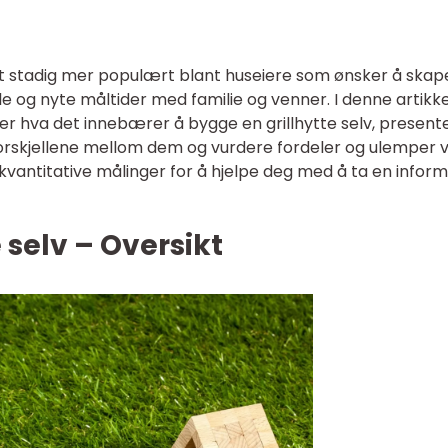
litt stadig mer populært blant huseiere som ønsker å skap
e og nyte måltider med familie og venner. I denne artikk
 over hva det innebærer å bygge en grillhytte selv, present
e forskjellene mellom dem og vurdere fordeler og ulemper 
e kvantitative målinger for å hjelpe deg med å ta en infor
 selv – Oversikt