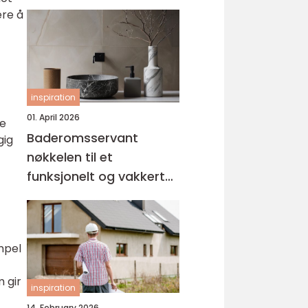
ere å
inspiration
01. April 2026
ge
Baderomsservant
gig
nøkkelen til et
funksjonelt og vakkert
bad
empel
 gir
inspiration
14. February 2026