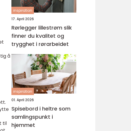
inspiration
17. April 2026
Rørlegger lillestrøm slik
finner du kvalitet og
et
trygghet i rørarbeidet
tig å
inspiration
01. April 2026
tt.
Spisebord i heltre som
hytte
samlingspunkt i
 til
hjemmet
mot